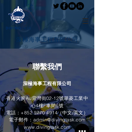
深極海事工程有限公司
聯繫我們
深極海事工程有限公司
香港火炭Au背灣街02-12號華菱工業中
心4樓F車間6號
電話：+852
9770 4914
（
中文
/英文）
電子郵件：
admin@divingtask.com
www.divingtask.com